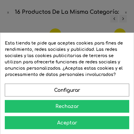
16 Productos De La Misma Categoría:
‹
›
-20%
-25%
Esta tienda te pide que aceptes cookies para fines de
rendimiento, redes sociales y publicidad. Las redes
sociales y las cookies publicitarias de terceros se
utilizan para ofrecerte funciones de redes sociales y
anuncios personalizados. ¿Aceptas estas cookies y el
procesamiento de datos personales involucrados?
Configurar
Rechazar
Dicroica LED 5W GU10 RGBW...
Bombilla 1W Spot Dicroica...
Aceptar
Precio
29,22 €
Precio
23,41 €
Precio
13,49 €
Precio
10,16 €
regular
regular