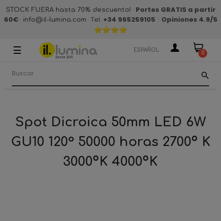
·
Portes GRATIS a partir
STOCK FUERA hasta 70% descuento!
60€
·
· Tel.
+34 965259105
·
Opiniones 4.9
/5
info@il-lumina.com
☰
Navegación
ESPAÑOL
0
de
palanca
search
Spot Dicroica 50mm LED 6W
GU10 120° 50000 horas 2700º K
3000ºK 4000ºK