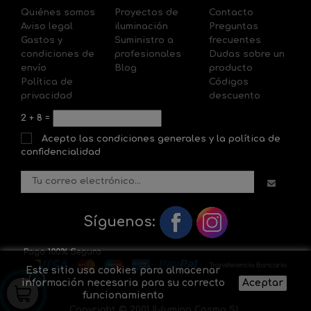
Quiénes somos
Proyectos de
Contacto
Aviso legal
iluminación
Preguntas
Gastos y
Suministro a
frecuentes
condiciones de
profesionales
Dudas sobre un
envío
Blog
producto
Política de
Códigos
privacidad
descuento
2
+
8
=
Acepto las condiciones generales y la política de
confidencialidad
Síguenos:
Este sitio usa cookies para almacenar
información necesaria para su correcto
Aceptar
funcionamiento
Copyright © 2001 Il-lumina Cosmo SL