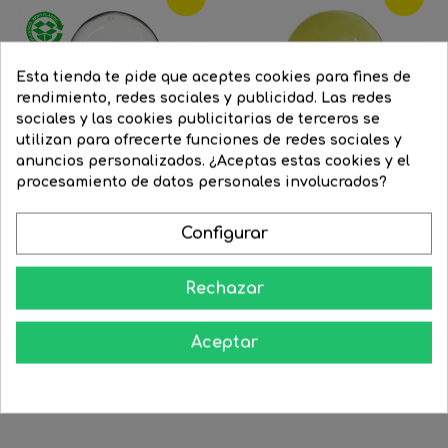
Esta tienda te pide que aceptes cookies para fines de
rendimiento, redes sociales y publicidad. Las redes
sociales y las cookies publicitarias de terceros se
utilizan para ofrecerte funciones de redes sociales y
anuncios personalizados. ¿Aceptas estas cookies y el
procesamiento de datos personales involucrados?
Configurar
Bombilla estándar clara 25W...
Bombilla incandescente...
Rechazar
Precio
2,64 €
Precio
1,98 €
Precio
2,60 €
Precio
2,16 €
regular
regular
Aceptar




COMPRAR
COMPRAR