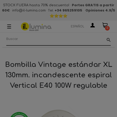
·
Portes GRATIS a partir
STOCK FUERA hasta 70% descuento!
60€
·
· Tel.
+34 965259105
·
Opiniones 4.9
/5
info@il-lumina.com
☰
Navegación
ESPAÑOL
0
de
palanca
search
Bombilla Vintage estándar XL
130mm. incandescente espiral
Vertical E40 100W regulable