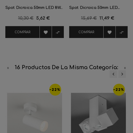
Spot Dicroica 50mm LED 8W...
Spot Dicroica 50mm LED...
Precio
10,30 €
Precio
5,62 €
Precio
15,69 €
Precio
11,49 €
regular
regular




COMPRAR
COMPRAR
16 Productos De La Misma Categoría:
‹
›
-22%
-22%