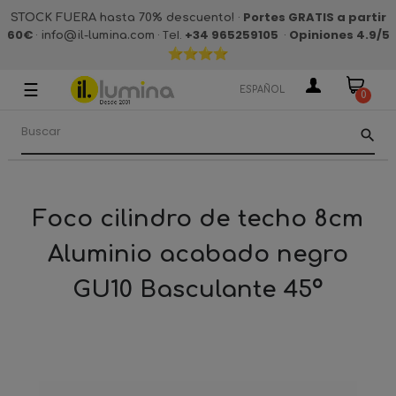
·
Portes GRATIS a partir
STOCK FUERA hasta 70% descuento!
60€
·
· Tel.
+34 965259105
·
Opiniones 4.9
/5
info@il-lumina.com
☰
Navegación
ESPAÑOL
0
de
palanca
search
Foco cilindro de techo 8cm
Aluminio acabado negro
GU10 Basculante 45º