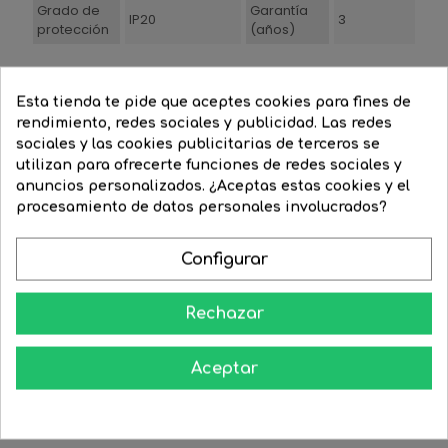
Grado de
Garantía
IP20
3
protección
(años)
Esta tienda te pide que aceptes cookies para fines de
rendimiento, redes sociales y publicidad. Las redes
También Podría Gustarte
sociales y las cookies publicitarias de terceros se
utilizan para ofrecerte funciones de redes sociales y
anuncios personalizados. ¿Aceptas estas cookies y el
-46%
-27%
procesamiento de datos personales involucrados?
Configurar
Rechazar
Aceptar