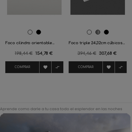
RAL
Negro
RAL
Aluminio
Negro
9016
mate
9016
satinado
mate
Foco cilindro orientable...
Foco triple 24,32cm cúbicos...
Precio
198,44 €
Precio
154,78 €
Precio
394,46 €
Precio
307,68 €
regular
regular




COMPRAR
COMPRAR
Aprende como darle a tu casa todo el esplendor en las noches