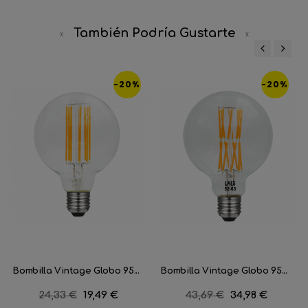
También Podría Gustarte
‹
›
-20%
-20%
Bombilla Vintage Globo 95...
Bombilla Vintage Globo 95...
Precio
24,33 €
Precio
19,49 €
Precio
43,69 €
Precio
34,98 €