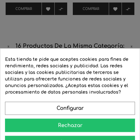
regular
regular




COMPRAR
COMPRAR
16 Productos De La Misma Categoría:
Esta tienda te pide que aceptes cookies para fines de
‹
›
rendimiento, redes sociales y publicidad. Las redes
-32%
-20%
sociales y las cookies publicitarias de terceros se
utilizan para ofrecerte funciones de redes sociales y
anuncios personalizados. ¿Aceptas estas cookies y el
procesamiento de datos personales involucrados?
Configurar
Rechazar