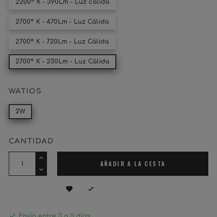
2200º K - 390Lm - Luz cálida
2700º K - 470Lm - Luz Cálida
2700º K - 720Lm - Luz Cálida
2700º K - 230Lm - Luz Cálida
WATIOS
2W
CANTIDAD
AÑADIR A LA CESTA



Envío entre 3 a 5 días