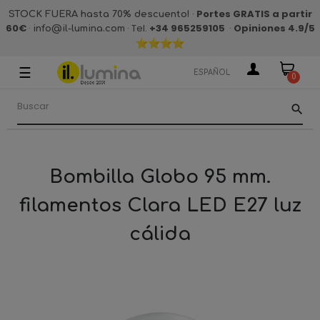
·
Portes GRATIS a partir
STOCK FUERA hasta 70% descuento!
60€
·
· Tel.
+34 965259105
·
Opiniones 4.9
/5
info@il-lumina.com
☰
Navegación
ESPAÑOL
0
de
palanca
search
Bombilla Globo 95 mm.
filamentos Clara LED E27 luz
cálida