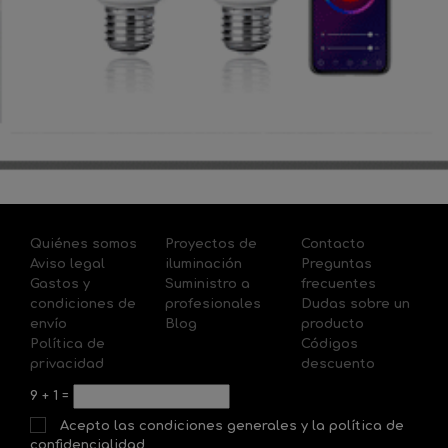
Quiénes somos
Proyectos de
Contacto
Aviso legal
iluminación
Preguntas
Gastos y
Suministro a
frecuentes
condiciones de
profesionales
Dudas sobre un
envío
Blog
producto
Política de
Códigos
privacidad
descuento
9
+
1
=
Acepto las condiciones generales y la política de
confidencialidad