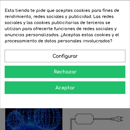
Esta tienda te pide que aceptes cookies para fines de
Verde
Azul
Verde
Verde
rendimiento, redes sociales y publicidad. Las redes
Oscuro
Oscuro
Claro
sociales y las cookies publicitarias de terceros se
Guirnalda 12m y 180 LEDs...
Guirnalda 12m y 180 LEDs...
utilizan para ofrecerte funciones de redes sociales y
Precio
64,13 €
Precio
48,10 €
Precio
66,55 €
Precio
49,91 €
anuncios personalizados. ¿Aceptas estas cookies y el
regular
regular
procesamiento de datos personales involucrados?




COMPRAR
COMPRAR
Configurar
Rechazar
16 Productos De La Misma Categoría:
‹
›
Aceptar
-25%
-25%