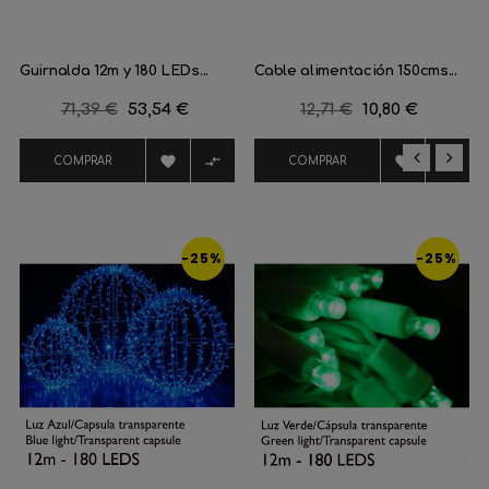
Guirnalda 12m y 180 LEDs...
Cable alimentación 150cms...
Precio
71,39 €
Precio
53,54 €
Precio
12,71 €
Precio
10,80 €
regular
regular




COMPRAR
COMPRAR
‹
›
-25%
-25%