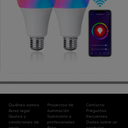
Quiénes somos
Proyectos de
Contacto
Aviso legal
iluminación
Preguntas
Gastos y
Suministro a
frecuentes
condiciones de
profesionales
Dudas sobre un