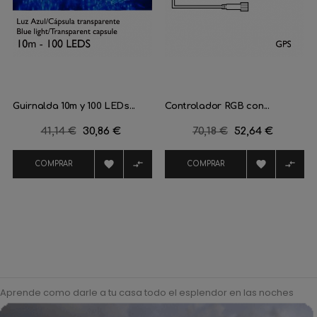
Guirnalda 10m y 100 LEDs...
Controlador RGB con...
Precio
41,14 €
Precio
30,86 €
Precio
70,18 €
Precio
52,64 €
regular
regular




COMPRAR
COMPRAR
Aprende como darle a tu casa todo el esplendor en las noches