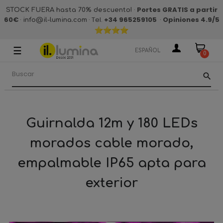
·
Portes GRATIS a partir
STOCK FUERA hasta 70% descuento!
60€
·
· Tel.
+34 965259105
·
Opiniones 4.9
/5
info@il-lumina.com
☰
Navegación
ESPAÑOL
0
de
palanca
search
Guirnalda 12m y 180 LEDs
morados cable morado,
empalmable IP65 apta para
exterior