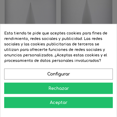
Esta tienda te pide que aceptes cookies para fines de
rendimiento, redes sociales y publicidad. Las redes
sociales y las cookies publicitarias de terceros se
utilizan para ofrecerte funciones de redes sociales y
anuncios personalizados. ¿Aceptas estas cookies y el
procesamiento de datos personales involucrados?
Lámpara de pie exterior...
Lámpara de pie exterior...
Configurar
Precio
4.415,56 €
Precio
3.974,02 €
Precio
1.320,04 €
Precio
1.188,06 €
regular
regular




COMPRAR
COMPRAR
Rechazar
Aceptar