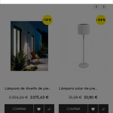
16 Productos De La Misma Categoría:
‹
›
-10%
-30%
Lámpara de diseño de pie...
Lámpara solar de pie...
Precio
2.306,26 €
Precio
2.075,63 €
Precio
72,58 €
Precio
50,80 €
regular
regular




COMPRAR
COMPRAR