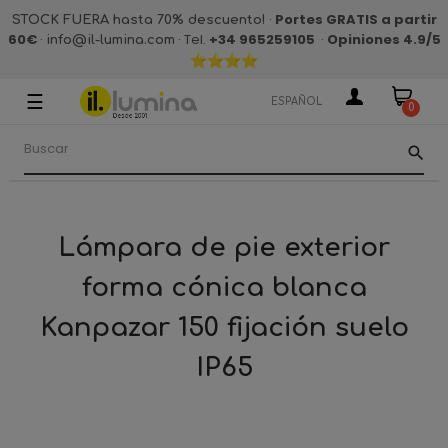
·
Portes GRATIS a partir
STOCK FUERA hasta 70% descuento!
60€
·
· Tel.
+34 965259105
·
Opiniones 4.9
/5
info@il-lumina.com
☰
Navegación
ESPAÑOL
0
de
palanca
search
Lámpara de pie exterior
forma cónica blanca
Kanpazar 150 fijación suelo
IP65