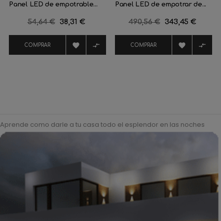
Panel LED de empotrable...
Panel LED de empotrar de...
Precio
54,64 €
Precio
38,31 €
Precio
490,56 €
Precio
343,45 €
regular
regular




COMPRAR
COMPRAR
Aprende como darle a tu casa todo el esplendor en las noches