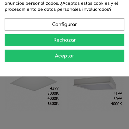
de color º K
4000
(cm)
anuncios personalizados. ¿Aceptas estas cookies y el
procesamiento de datos personales involucrados?
Configurar
16 Productos De La Misma Categoría:
Rechazar
‹
›
-30%
-30%
Aceptar