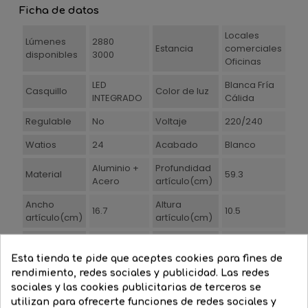
Ficha de datos
Locales
Lúmenes
2880
Estancia
comerciales
disponibles
3000
Oficinas
LED
Blanca Fría
Casquillo
Color de luz
INTEGRADO
Cálida
Regulable
No
Voltaje
220/240
Watios
24
Acabado
Blanco
Aluminio +
Profundidad
Material
59.3
Acero
artículo(cm)
Ancho
Altura
16.7
10.5
artículo(cm)
artículo(cm)
Duración
Grado de
(horas de
50000
IP20
Esta tienda te pide que aceptes cookies para fines de
protección
vida)
rendimiento, redes sociales y publicidad. Las redes
sociales y las cookies publicitarias de terceros se
Ø Agujero
Temperatura
3000
utilizan para ofrecerte funciones de redes sociales y
de corte
58x10