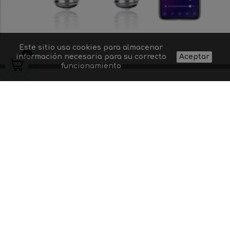
Este sitio usa cookies para almacenar
información necesaria para su correcto
Aceptar
funcionamiento
Quiénes somos
Proyectos de
Contacto
Aviso legal
iluminación
Preguntas
Gastos y
Suministro a
frecuentes
condiciones de
profesionales
Dudas sobre un
envío
Blog
producto
Política de
Códigos
privacidad
descuento
8
+
5
=
Acepto las condiciones generales y la política de
confidencialidad