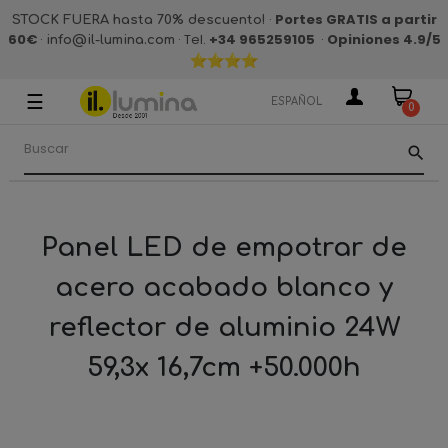
·
Portes GRATIS a partir
STOCK FUERA hasta 70% descuento!
60€
·
· Tel.
+34 965259105
·
Opiniones 4.9
/5
info@il-lumina.com
☰
Navegación
ESPAÑOL
0
de
palanca
search
Panel LED de empotrar de
acero acabado blanco y
reflector de aluminio 24W
59,3x 16,7cm +50.000h