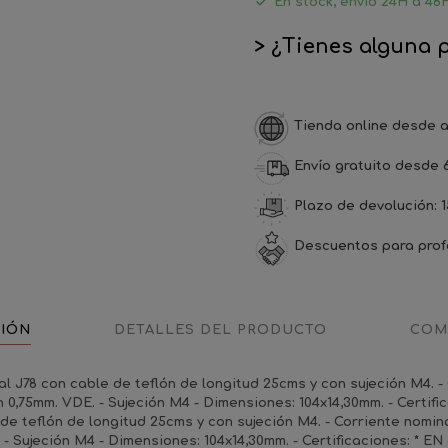

En stock, envío 24H a 48H
> ¿Tienes alguna 
Tienda online desde a
Envío gratuito desde 
Plazo de devolución: 1
Descuentos para prof
CIÓN
DETALLES DEL PRODUCTO
COM
l J78 con cable de teflón de longitud 25cms y con sujeción M4. - 
 0,75mm. VDE. - Sujeción M4 - Dimensiones: 104x14,30mm. - Certifi
de teflón de longitud 25cms y con sujeción M4. - Corriente nomina
 - Sujeción M4 - Dimensiones: 104x14,30mm. - Certificaciones: * E