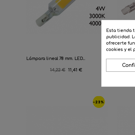
Esta tienda 
publicidad. L
ofrecerte fu
cookies y el
Lámpara lineal 78 mm. LED...
Lámpara 
Conf
Precio
14,22 €
Precio
11,41 €
regular
-23%