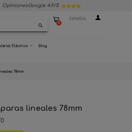
OpinionesGoogle 4.9/5
ESPAÑOL
0
search
terial Eléctrico
Blog
lineales 78mm
mparas lineales 78mm
70