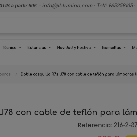
TIS a partir 60€
·
info@il-lumina.com
·
Telf: 965259105
·
Técnica
Estancias
Navidad y Festiva
Bombillas
Ma
paras
Doble casquillo R7s J78 con cable de teflón para lámparas 
 J78 con cable de teflón para lá
Referencia:
216-2-3