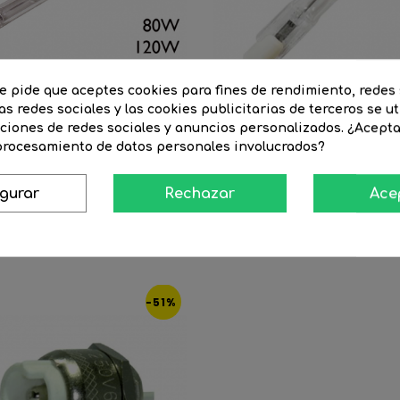
te pide que aceptes cookies para fines de rendimiento, redes 
as redes sociales y las cookies publicitarias de terceros se ut
nciones de redes sociales y anuncios personalizados. ¿Acept
 procesamiento de datos personales involucrados?
halógena regulable...
Lámpara halógena regulable..
igurar
Rechazar
Ace
Precio
5,71 €
Precio
3,09 €
Precio
2,62 €
regular
-51%