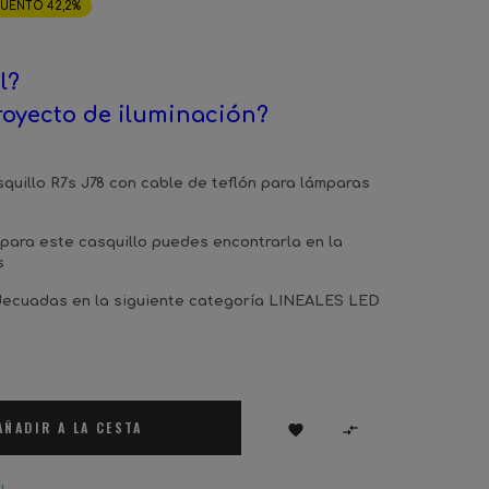
UENTO 42,2%
l?
royecto de iluminación?
quillo R7s J78 con cable de teflón para lámparas
para este casquillo puedes encontrarla en la
s
decuadas en la siguiente categoría
LINEALES LED
AÑADIR A LA CESTA

