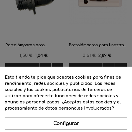
Portalámparas para...
Portalámparas para linestra...
Precio
1,50 €
Precio
1,04 €
Precio
3,61 €
Precio
2,89 €
regular
regular




COMPRAR
COMPRAR
Esta tienda te pide que aceptes cookies para fines de
rendimiento, redes sociales y publicidad. Las redes
sociales y las cookies publicitarias de terceros se
utilizan para ofrecerte funciones de redes sociales y
anuncios personalizados. ¿Aceptas estas cookies y el
procesamiento de datos personales involucrados?
Aprende como darle a tu casa todo el esplendor en las noches
Configurar