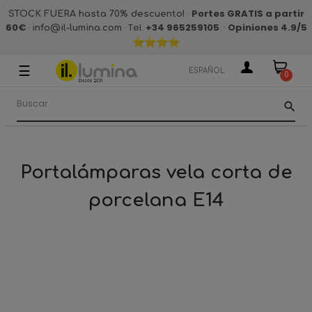
·
Portes GRATIS a partir
STOCK FUERA hasta 70% descuento!
60€
·
· Tel.
+34 965259105
·
Opiniones 4.9
/5
info@il-lumina.com
☰
Navegación
ESPAÑOL
0
de
palanca
search
Portalámparas vela corta de
porcelana E14