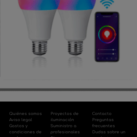
Quiénes somos
Proyectos de
Contacto
Aviso legal
iluminación
Preguntas
Gastos y
Suministro a
frecuentes
condiciones de
profesionales
Dudas sobre un