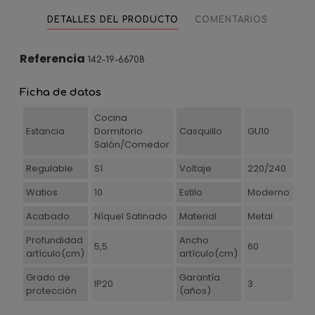
DETALLES DEL PRODUCTO
COMENTARIOS
Referencia
142-19-66708
Ficha de datos
Cocina
Estancia
Dormitorio
Casquillo
GU10
Salón/Comedor
Regulable
Sí
Voltaje
220/240
Watios
10
Estilo
Moderno
Acabado
Níquel Satinado
Material
Metal
Profundidad
Ancho
5,5
60
artículo(cm)
artículo(cm)
Grado de
Garantía
IP20
3
protección
(años)