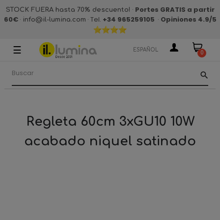
·
Portes GRATIS a partir
STOCK FUERA hasta 70% descuento!
60€
·
· Tel.
+34 965259105
·
Opiniones 4.9
/5
info@il-lumina.com
☰
Navegación
ESPAÑOL
0
de
palanca
search
Regleta 60cm 3xGU10 10W
acabado niquel satinado