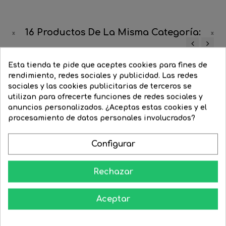
16 Productos De La Misma Categoría:
‹
›
Esta tienda te pide que aceptes cookies para fines de
-20%
¡STOCK FUERA!
rendimiento, redes sociales y publicidad. Las redes
sociales y las cookies publicitarias de terceros se
utilizan para ofrecerte funciones de redes sociales y
anuncios personalizados. ¿Aceptas estas cookies y el
procesamiento de datos personales involucrados?
Configurar
Rechazar
Aceptar
Regleta 2 focos 42cm de...
Regleta 40cm. 2 focos con...
Precio
106,83 €
Precio
48,10 €
Precio
38,48 €