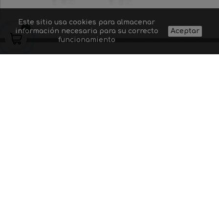
Este sitio usa cookies para almacenar
información necesaria para su correcto
Aceptar
funcionamiento
Quiénes somos
Proyectos de
Contacto
Aviso legal
iluminación
Preguntas
Gastos y
Suministro a
frecuentes
condiciones de
profesionales
Dudas sobre un
envío
Blog
producto
Política de
Códigos
privacidad
descuento
1
+
3
=
Acepto las condiciones generales y la política de
confidencialidad