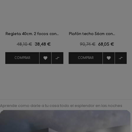
Regleta 40cm. 2 focos con...
Plafón techo 56cm con...
Precio
48,10 €
Precio
38,48 €
Precio
90,74 €
Precio
68,05 €
regular
regular




COMPRAR
COMPRAR
Aprende como darle a tu casa todo el esplendor en las noches