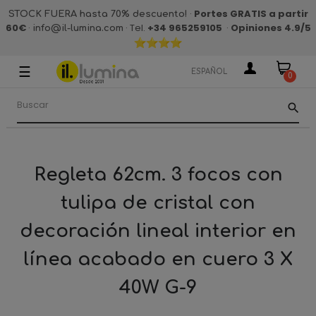
·
Portes GRATIS a partir
STOCK FUERA hasta 70% descuento!
60€
·
· Tel.
+34 965259105
·
Opiniones 4.9
/5
info@il-lumina.com
☰
Navegación
ESPAÑOL
0
de
palanca
search
Regleta 62cm. 3 focos con
tulipa de cristal con
decoración lineal interior en
línea acabado en cuero 3 X
40W G-9