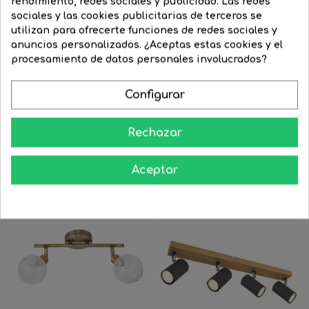
rendimiento, redes sociales y publicidad. Las redes
Regleta 40cm. 2 focos con...
sociales y las cookies publicitarias de terceros se
utilizan para ofrecerte funciones de redes sociales y
Precio
48,10 €
Precio
38,48 €
anuncios personalizados. ¿Aceptas estas cookies y el
regular
procesamiento de datos personales involucrados?


COMPRAR
Configurar
Rechazar
16 Productos De La Misma Categoría:
Aceptar
‹
›
-20%
-25%