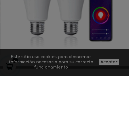
Este sitio usa cookies para almacenar
información necesaria para su correcto
Aceptar
funcionamiento
Quiénes somos
Proyectos de
Contacto
Aviso legal
iluminación
Preguntas
Gastos y
Suministro a
frecuentes
condiciones de
profesionales
Dudas sobre un
envío
Blog
producto
Política de
Códigos
privacidad
descuento