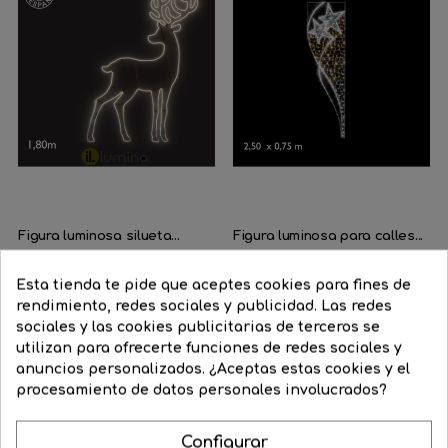
Figura luminosa silueta...
Figura luminosa para calles...
Precio
410,19 €
Precio
348,66 €
Precio
580,80 €
Precio
493,68 €
Esta tienda te pide que aceptes cookies para fines de
regular
regular
rendimiento, redes sociales y publicidad. Las redes




COMPRAR
COMPRAR
sociales y las cookies publicitarias de terceros se
utilizan para ofrecerte funciones de redes sociales y
anuncios personalizados. ¿Aceptas estas cookies y el
procesamiento de datos personales involucrados?
Configurar