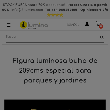
·
Portes GRATIS a partir
STOCK FUERA hasta 70% descuento!
60€
·
· Tel.
+34 965259105
·
Opiniones 4.9
/5
info@il-lumina.com
☰
Navegación
ESPAÑOL
0
de
palanca
search
Figura luminosa buho de
209cms especial para
parques y jardines