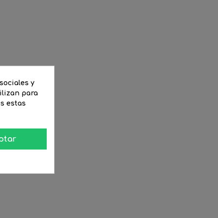
sociales y
ilizan para
as estas
ptar