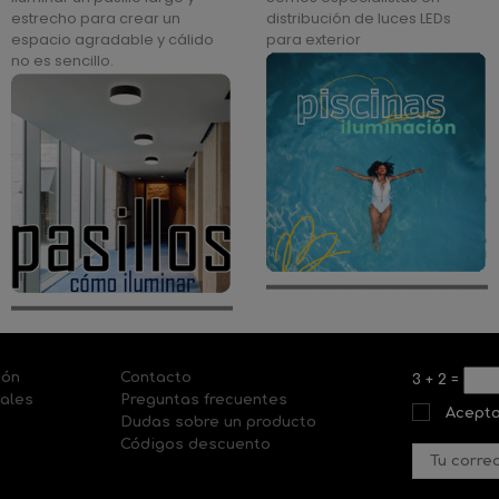
estrecho para crear un
distribución de luces LEDs
espacio agradable y cálido
para exterior
no es sencillo.
ión
Contacto
3
+
2
=
nales
Preguntas frecuentes
Acepto
Dudas sobre un producto
Códigos descuento