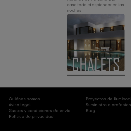
casa todo el esplendor en las
noches
Quiénes somos
Proyectos de iluminac
Aviso legal
Suministro a profesio
Gastos y condiciones de envío
Blog
Política de privacidad