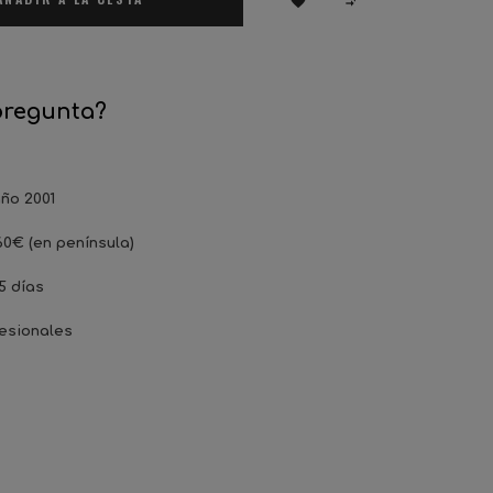


pregunta?
ño 2001
60€ (en península)
5 días
esionales