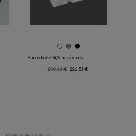
RAL
Aluminio
Negro
Foco LE
9016
satinado
mate
Foco doble 16,2cm cúbicos...
Precio
290,40 €
Precio
226,51 €
regular
Modelos de bombillas