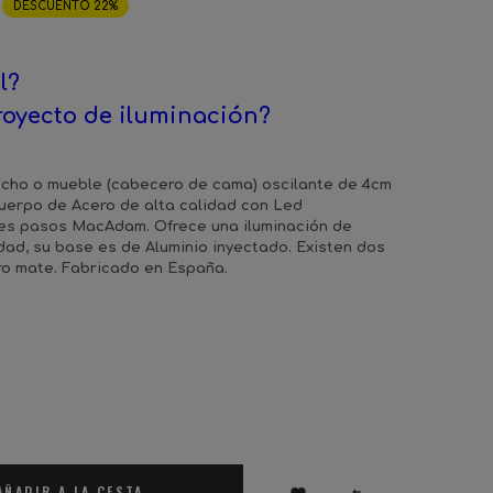
DESCUENTO 22%
l?
royecto de iluminación?
echo o mueble (cabecero de cama) oscilante de 4cm
cuerpo de Acero de alta calidad con Led
res pasos MacAdam. Ofrece una iluminación de
idad, su base es de Aluminio inyectado. Existen dos
o mate. Fabricado en España.
AÑADIR A LA CESTA