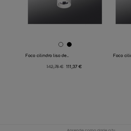
RAL
Negro
9016
mate
Foco cilindro liso de...
Foco cili
Precio
142,78 €
Precio
111,37 €
regular
Aprende como darle a tu