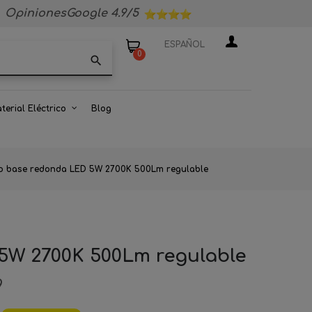
OpinionesGoogle 4.9/5
ESPAÑOL
0
search
terial Eléctrico
Blog
iso base redonda LED 5W 2700K 500Lm regulable
 5W 2700K 500Lm regulable
9