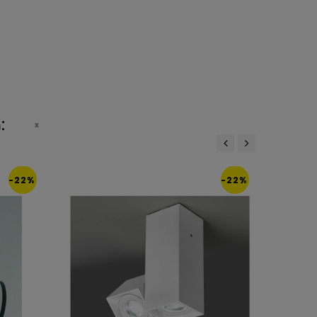
:
‹
›
-22%
-22%