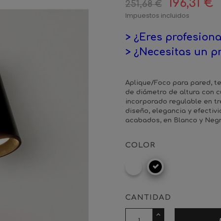
196,31 €
251,68 €
Impuestos incluidos
> ¿Eres profesiona
> ¿Necesitas un p
Aplique/Foco para pared, t
de diámetro de altura con 
incorporado regulable en t
diseño, elegancia y efectiv
acabados, en Blanco y Negr
COLOR
RAL
Negro
9016
mate
CANTIDAD