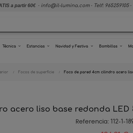
TIS a partir 60€
·
info@il-lumina.com
·
Telf: 965259105
·
Técnica
Estancias
Navidad y Festiva
Bombillas
Ma
erior
Focos de superficie
Foco de pared 4cm cilindro acero l
ro acero liso base redonda LED
Referencia:
112-1-18