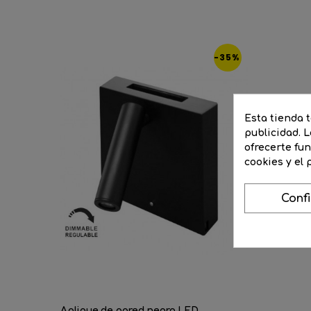
-35%
Esta tienda 
publicidad. L
ofrecerte fu
cookies y el
Conf
Aplique de pared negro LED...