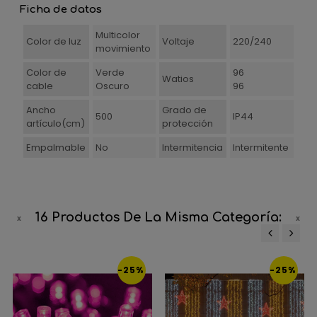
Ficha de datos
Multicolor
Color de luz
Voltaje
220/240
movimiento
Color de
Verde
96
Watios
cable
Oscuro
96
Ancho
Grado de
500
IP44
artículo(cm)
protección
Empalmable
No
Intermitencia
Intermitente
16 Productos De La Misma Categoría:
‹
›
-25%
-25%