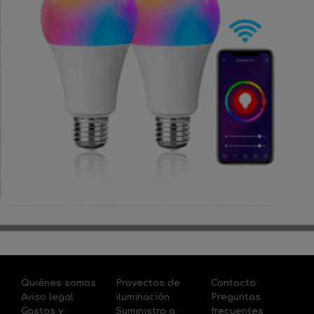
Quiénes somos
Proyectos de
Contacto
Aviso legal
iluminación
Preguntas
Gastos y
Suministro a
frecuentes