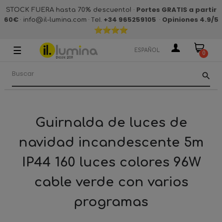
·
Portes GRATIS a partir
STOCK FUERA hasta 70% descuento!
60€
·
· Tel.
+34 965259105
·
Opiniones 4.9
/5
info@il-lumina.com
☰
Navegación
ESPAÑOL
0
de
palanca
search
Guirnalda de luces de
navidad incandescente 5m
IP44 160 luces colores 96W
cable verde con varios
programas