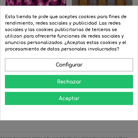
Esta tienda te pide que aceptes cookies para fines de
rendimiento, redes sociales y publicidad. Las redes
sociales y las cookies publicitarias de terceros se
utilizan para ofrecerte funciones de redes sociales y
anuncios personalizados. ¿Aceptas estas cookies y el
procesamiento de datos personales involucrados?
Blanco
Negro
Guirnalda 10m y 100 LEDs...
Configurar
Guirnalda 12m y 180 LEDs...
Precio
50,82 €
Precio
38,12 €
Precio
66,55 €
Precio
49,91 €
regular
Rechazar
regular


COMPRAR


COMPRAR
Aceptar