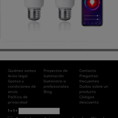
Quiénes somos
Proyectos de
Contacto
Aviso legal
iluminación
Preguntas
Gastos y
Suministro a
frecuentes
condiciones de
profesionales
Dudas sobre un
envío
Blog
producto
Política de
Códigos
privacidad
descuento
1
+
1
=