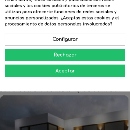
sociales y las cookies publicitarias de terceros se
utilizan para ofrecerte funciones de redes sociales y
RAL
Negro
Cromo
anuncios personalizados. ¿Aceptas estas cookies y el
Foco LED de aluminio
9016
mate
procesamiento de datos personales involucrados?
Foco dos cilindros 7cm...
blanco...
Precio
358,16 €
Precio
279,36 €
Precio
122,05 €
Precio
79,37 €
Configurar
regular
regular




COMPRAR
COMPRAR
Rechazar
Aceptar
Aprende como darle a tu casa todo el esplendor en las noches