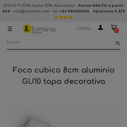
·
Portes GRATIS a partir
STOCK FUERA hasta 70% descuento!
60€
·
· Tel.
+34 965259105
·
Opiniones 4.9
/5
info@il-lumina.com
☰
Navegación
ESPAÑOL
0
de
palanca
search
Foco cubico 8cm aluminio
GU10 tapa decorativa