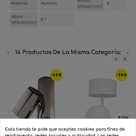
Ancho
Material
Aluminio
8
artículo(cm)
Altura
8,7
artículo(cm)
16 Productos De La Misma Categoría:
‹
›
-22%
-35%
Esta tienda te pide que aceptes cookies para fines de
rendimiento, redes sociales y publicidad. Las redes